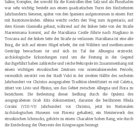
Saline, Komplex, der sowohl für die Kontrollen über Salz und als Flusshafen
war sehr wichtig: besteht aus einem quadratischen Turm des fünfzehnten
Jahrhunderts Sieneser, später von den Spaniern aufgenommen in einem Fort
mit Bastionswänden. Albinia weicht rechts den Weg zum Argentario, auf
dem Kissen Giannella gebaut, während auf der linken Seite von der Straße
Maremmana kommt, auf die Marsiliana Castle führte nach Magliano in
Toscana auf der linken Seite der Straße zu verlassen. Marsiliana ist eine alte
Burg, die sich auf einem Hügel erhebt, der mit Wäldern und mediterranem
Gestrüpp bewachsen ist und sich im Tal der Albuegna erstreckt.
archäologische Erkundungen rund um die Festung in der Gegend
durchgeführt haben zahlreiche und reiche Nekropole im Zusammenhang mit
einem wichtigen etruskischen Zentrum von orientalisierenden Periode,
vermutlich zerstört von der Stadt Vulci in der zweiten Hälfte des sechsten
Jahrhundert vor Christus ausgegraben Tradition identifiziert es mit Caletra,
zitiert von Livio und Plinius, um das Gebiet zwischen Albegna und Fiora zu
bezeichnen. Die Bedeutung dieser Siedlung durch die Opulenz des
ausgegrabenen Grab Kits dokumentiert, darunter die berühmten Fibula
Corsini (VIII-VII Jahrhundert vor Christus, jetzt im Nationalen
Archäologischen Museum von Florenz gehalten), ein Meisterwerk des
etruskischen Schmucks, gehörte zu einem Charakter hohen Rang, wie durch
die Entdeckung der Überreste des Kriegswagen bezeugt.