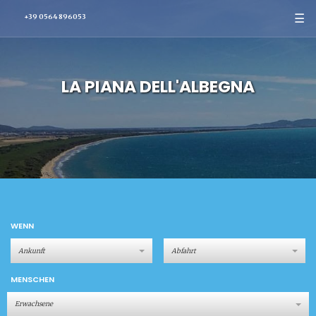
☰
+39 0564 896053
LA PIANA DELL'ALBEGNA
WENN
MENSCHEN
Erwachsene