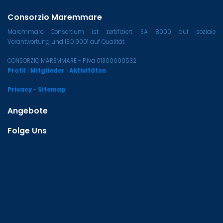
Consorzio Maremmare
Maremmare Consortium ist zertifiziert SA 8000 auf soziale
Verantwortung und ISO 9001 auf Qualität.
CONSORZIO MAREMMARE - P.Iva 01300690532
Profil
|
Mitglieder
|
Aktivitäten
Privacy
-
Sitemap
Angebote
Folge Uns