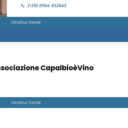
[+39] 0564 812643
Struktur Detail
sociazione CapalbioèVino
Struktur Detail