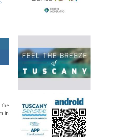
o
 the
m in