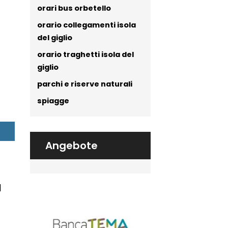
orari bus orbetello
orario collegamenti isola
del giglio
orario traghetti isola del
giglio
parchi e riserve naturali
spiagge
Angebote
a