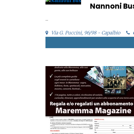
Nannoni Bu
...
Via G. Puccini, 96/98 - Capalbio