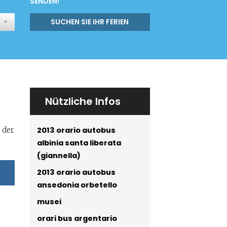
SENDEN!
SUCHEN SIE IHR FERIEN
Nützliche Infos
2013 orario autobus
 der
albinia santa liberata
(giannella)
2013 orario autobus
ansedonia orbetello
musei
orari bus argentario