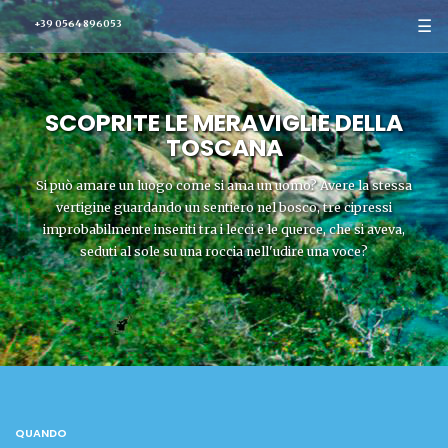
☰
+39 0564 896053
SCOPRITE LE MERAVIGLIE DELLA
TOSCANA
Si può amare un luogo come si ama un uomo? Avere la stessa
vertigine guardando un sentiero nel bosco, tre cipressi
improbabilmente inseriti tra i lecci e le querce, che si aveva,
seduti al sole su una roccia nell'udire una voce?
QUANDO