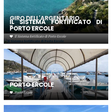
GIRO DELL'ARGENTARIO
IL SISTEMA FORTIFICATO DI
PORTO ERCOLE
Giro dell'Argentario
Il Sistema fortificato di Porto Ercole
PORTO ERCOLE
Porto Ercole