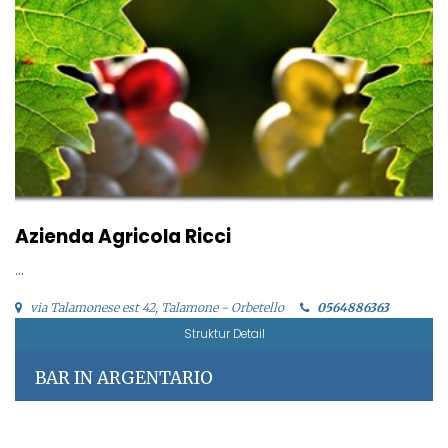
Azienda Agricola Ricci
...
via Talamonese est 42, Talamone - Orbetello
0564886363
Struktur Detail
BAR IN ARGENTARIO