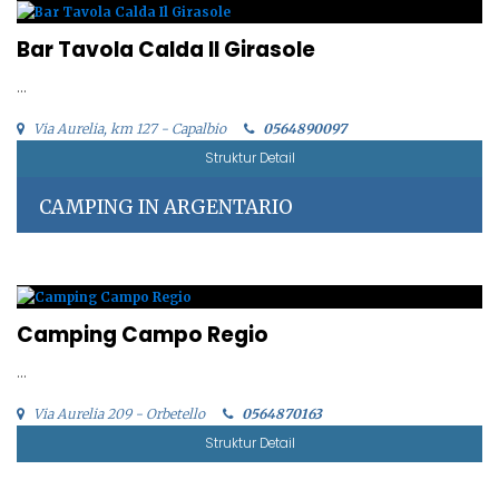
Bar Tavola Calda Il Girasole
...
Via Aurelia, km 127 - Capalbio
0564890097
Struktur Detail
CAMPING IN ARGENTARIO
Camping Campo Regio
...
Via Aurelia 209 - Orbetello
0564870163
Struktur Detail