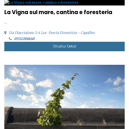
La Vigna sul mare, cantina e foresteria
...
Via Diaccialone 2-4 Loc. Pescia Fiorentina - Capalbio
0532206160
Struktur Detail