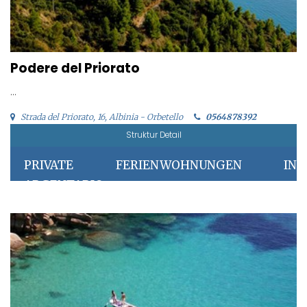
Podere del Priorato
...
Strada del Priorato, 16, Albinia - Orbetello
0564878392
Struktur Detail
PRIVATE FERIENWOHNUNGEN IN
ARGENTARIO