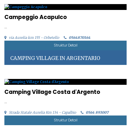
Campeggio Acapulco
...
via Aurelia km 155 - Orbetello
0564870164
Struktur Detail
CAMPING VILLAGE IN ARGENTARIO
Camping Village Costa d'Argento
...
Strada Statale Aurelia Km 134 - Capalbio
0564 893007
Struktur Detail