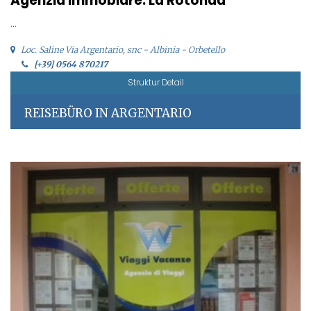
Agenzia Immobiare. La Rotonda
...
Loc. Saline Via Argentario, snc - Albinia - Orbetello
[+39] 0564 870217
Struktur Detail
REISEBÜRO IN ARGENTARIO