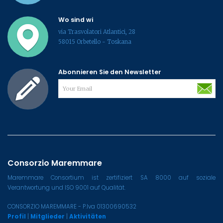
Wo sind wi
via Trasvolatori Atlantici, 28
58015 Orbetello - Toskana
Abonnieren Sie den Newsletter
Consorzio Maremmare
Maremmare Consortium ist zertifiziert SA 8000 auf soziale
Verantwortung und ISO 9001 auf Qualität.
CONSORZIO MAREMMARE - P.Iva 01300690532
Profil
|
Mitglieder
|
Aktivitäten