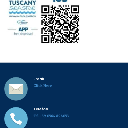
Email
Click Here
Telefon
Tel.
+39 0564 896053