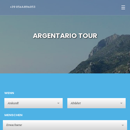
☰
+39 0564 896053
ARGENTARIO TOUR
WENN
MENSCHEN
Erwachsene