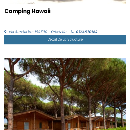
Camping Hawaii
...
via Aurelia km 154.500 - Orbetello
0564870164
Détail De La Structure