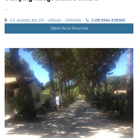
...
S.S. Aurelia, Km 153 - Albinia - Orbetello
[+39] 0564 870304
Détail De La Structure