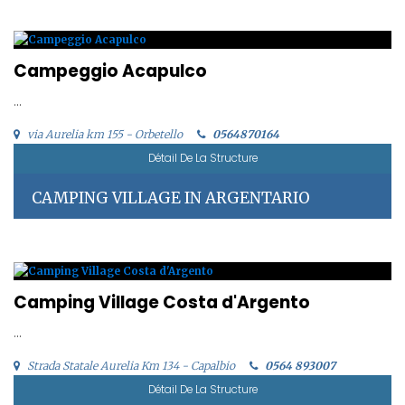
Campeggio Acapulco
...
via Aurelia km 155 - Orbetello
0564870164
Détail De La Structure
CAMPING VILLAGE IN ARGENTARIO
Camping Village Costa d'Argento
...
Strada Statale Aurelia Km 134 - Capalbio
0564 893007
Détail De La Structure