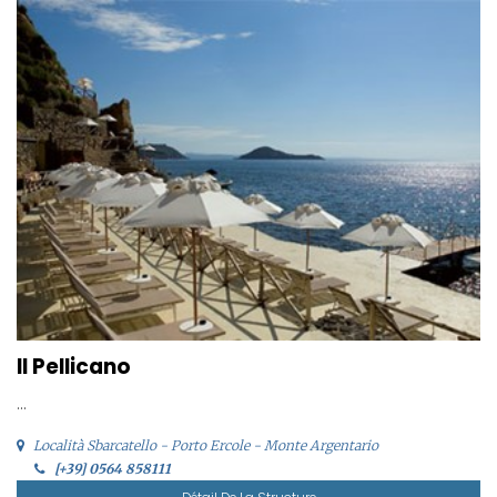
Il Pellicano
...
Località Sbarcatello - Porto Ercole - Monte Argentario
[+39] 0564 858111