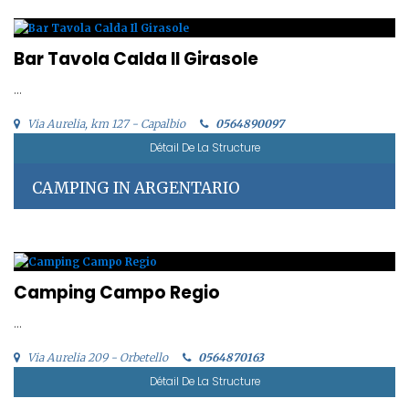
Bar Tavola Calda Il Girasole
...
Via Aurelia, km 127 - Capalbio
0564890097
Détail De La Structure
CAMPING IN ARGENTARIO
Camping Campo Regio
...
Via Aurelia 209 - Orbetello
0564870163
Détail De La Structure