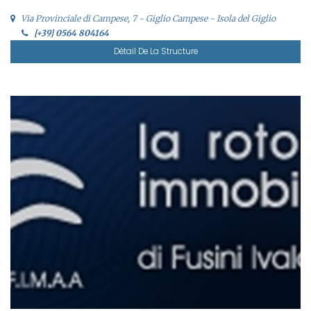
Via Provinciale di Campese, 7 - Giglio Campese - Isola del Giglio
[+39] 0564 804164
Détail De La Structure