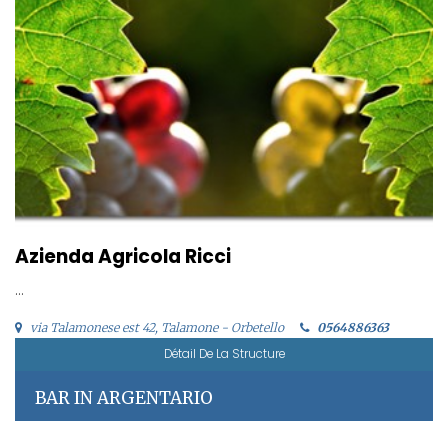
Azienda Agricola Ricci
...
via Talamonese est 42, Talamone - Orbetello
0564886363
Détail De La Structure
BAR IN ARGENTARIO