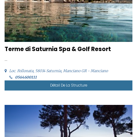
Terme di Saturnia Spa & Golf Resort
...
Loc. Follonata, 58014 Saturnia, Manciano GR - Manciano
0564600111
Détail De La Structure