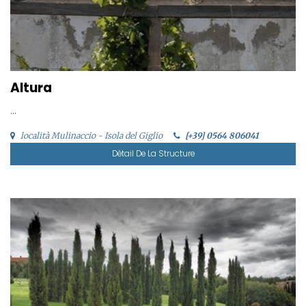
Altura
...
località Mulinaccio - Isola del Giglio
[+39] 0564 806041
Détail De La Structure