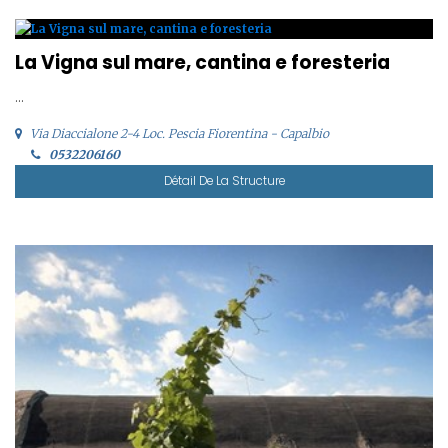
La Vigna sul mare, cantina e foresteria
...
Via Diaccialone 2-4 Loc. Pescia Fiorentina - Capalbio
0532206160
Détail De La Structure