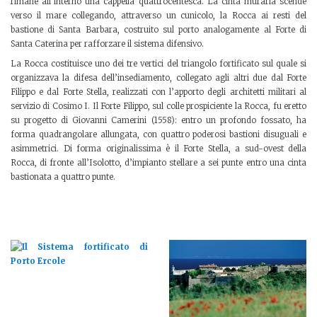
rimane all’interno una cappella quattrocentesca. La cinta muraria scende
verso il mare collegando, attraverso un cunicolo, la Rocca ai resti del
bastione di Santa Barbara, costruito sul porto analogamente al Forte di
Santa Caterina per rafforzare il sistema difensivo.
La Rocca costituisce uno dei tre vertici del triangolo fortificato sul quale si
organizzava la difesa dell’insediamento, collegato agli altri due dal Forte
Filippo e dal Forte Stella, realizzati con l’apporto degli architetti militari al
servizio di Cosimo I. Il Forte Filippo, sul colle prospiciente la Rocca, fu eretto
su progetto di Giovanni Camerini (1558): entro un profondo fossato, ha
forma quadrangolare allungata, con quattro poderosi bastioni disuguali e
asimmetrici. Di forma originalissima è il Forte Stella, a sud-ovest della
Rocca, di fronte all’Isolotto, d’impianto stellare a sei punte entro una cinta
bastionata a quattro punte.