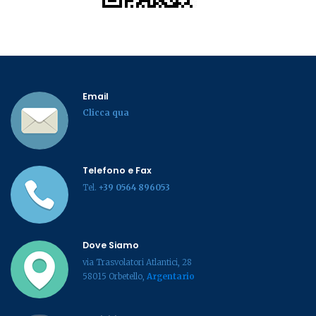
Email
Clicca qua
Telefono e Fax
Tel.
+39 0564 896053
Dove Siamo
via Trasvolatori Atlantici, 28
58015 Orbetello,
Argentario