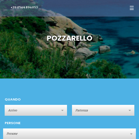
☰
+39 0564 896053
POZZARELLO
QUANDO
PERSONE
Persone