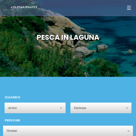
☰
+39 0564 896053
PESCA IN LAGUNA
QUANDO
PERSONE
Persone