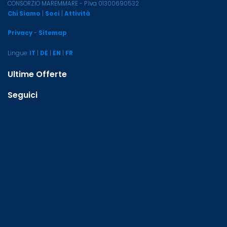
CONSORZIO MAREMMARE - P.Iva 01300690532
Chi Siamo
|
Soci
|
Attività
Privacy
-
Sitemap
Lingue:
IT
|
DE
|
EN
|
FR
Ultime Offerte
Seguici