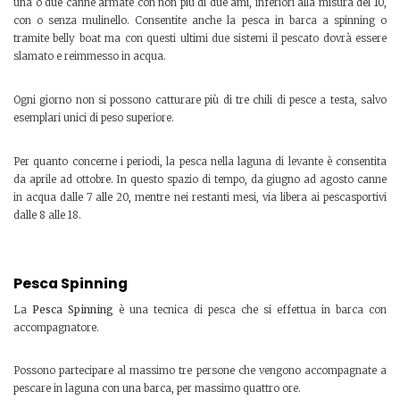
una o due canne armate con non più di due ami, inferiori alla misura del 10,
con o senza mulinello. Consentite anche la pesca in barca a spinning o
tramite belly boat ma con questi ultimi due sistemi il pescato dovrà essere
slamato e reimmesso in acqua.
Ogni giorno non si possono catturare più di tre chili di pesce a testa, salvo
esemplari unici di peso superiore.
Per quanto concerne i periodi, la pesca nella laguna di levante è consentita
da aprile ad ottobre. In questo spazio di tempo, da giugno ad agosto canne
in acqua dalle 7 alle 20, mentre nei restanti mesi, via libera ai pescasportivi
dalle 8 alle 18.
Pesca Spinning
La
Pesca Spinning
è una tecnica di pesca che si effettua in barca con
accompagnatore.
Possono partecipare al massimo tre persone che vengono accompagnate a
pescare in laguna con una barca, per massimo quattro ore.