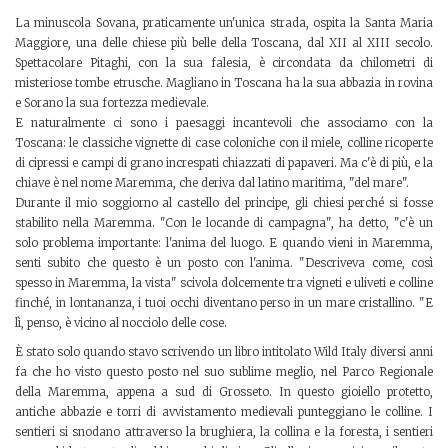
La minuscola Sovana, praticamente un'unica strada, ospita la Santa Maria
Maggiore, una delle chiese più belle della Toscana, dal XII al XIII secolo.
Spettacolare Pitaghi, con la sua falesia, è circondata da chilometri di
misteriose tombe etrusche. Magliano in Toscana ha la sua abbazia in rovina
e Sorano la sua fortezza medievale.
E naturalmente ci sono i paesaggi incantevoli che associamo con la
Toscana: le classiche vignette di case coloniche con il miele, colline ricoperte
di cipressi e campi di grano increspati chiazzati di papaveri. Ma c'è di più, e la
chiave è nel nome Maremma, che deriva dal latino maritima, "del mare".
Durante il mio soggiorno al castello del principe, gli chiesi perché si fosse
stabilito nella Maremma. "Con le locande di campagna", ha detto, "c'è un
solo problema importante: l'anima del luogo. E quando vieni in Maremma,
senti subito che questo è un posto con l'anima. "Descriveva come, così
spesso in Maremma, la vista" scivola dolcemente tra vigneti e uliveti e colline
finché, in lontananza, i tuoi occhi diventano perso in un mare cristallino. "E
lì, penso, è vicino al nocciolo delle cose.
È stato solo quando stavo scrivendo un libro intitolato Wild Italy diversi anni
fa che ho visto questo posto nel suo sublime meglio, nel Parco Regionale
della Maremma, appena a sud di Grosseto. In questo gioiello protetto,
antiche abbazie e torri di avvistamento medievali punteggiano le colline. I
sentieri si snodano attraverso la brughiera, la collina e la foresta, i sentieri