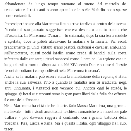
abbandonate da lungo tempo suonano al suono del martello del
restauratore. I ristoranti stanno aprendo e le stelle Michelin sono sparse
come coriandoli.
Potresti perdonare alla Maremma il suo arrivo tardivo al centro della scena.
Piccolo nel suo passato suggerisce che era destinato a tutto tranne che
all'oscurità. La Maremma L'Amara - fu chiamata, dopo la sua terra crudele
e spietata, dove le paludi allevavano la malaria e la miseria. Per secoli
praticamente gli unici abitanti erano pastori, carbonai e cavalieri ambulanti.
Nell'entroterra, questi pochi infelici erano preda di banditi; sulla costa
infestata dalle zanzare, i pirati saraceni erano il nemico. La regione era un
luogo di esilio, morte e disperazione. Nel XIV secolo Dante scrisse di "bestie
feroci che odiano i campi coltivati ​​nella Maremma toscana".
Anche se la malaria può essere stata la maledizione della regione, è stata
anche la sua salvezza. Fino a quando la malattia non fu sradicata, negli
anni Cinquanta, i visitatori non vennero qui. Ancora oggi le strade, le
spiagge, gli hotel e i ristoranti sono in gran parte liberi dalla folla che offusca
il cuore della Toscana.
Né la Maremma ha città ricche di arte. Solo Massa Marittima, una gemma
medievale - tutti i vicoli acciottolati, le chiese romaniche e le maestose pale
d'altare - può davvero reggere il confronto con i grandi battitori della
Toscana: Pisa, Lucca e Siena. Ma è questa l'Italia, ogni villaggio ha i suoi
tesori.