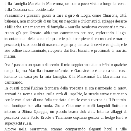
della famiglia Marella in Maremma, un tratto poco visitato lungo la costa
della Toscana sud-occidentale.
Passammo i prossimi giorni a fare il giro di luoghi come Chiarone, città
balneare, non molto più di un bar, un negozio e chilometri di spiagge deserte
e idilliache. Una manciata di famiglie - Marella sembrava conoscerle tutte -
erano giù per l'estate. Abbiamo camminato per ore, esplorando i laghi
incontaminati della zona e le praterie paludose piene di cormorani e martin
pescatori; i suoi boschi di macchia e ginepro, dimora di cervi e cinghiali; e le
sue colline incontaminate, ricoperte dai fiori bianchi e profumati di narcisi
marini.
Ora è passato un quarto di secolo. Il mio soggiorno italiano è finito qualche
tempo fa, ma Marella rimane un'amica e Garavicchio è ancora una casa
lontano da casa per la mia famiglia. E la Maremma? La Maremma sta
cambiando.
In questi giorni l'ultima frontiera della Toscana si sta riempendo di nuovi
arrivati da Roma e oltre. Nella città di Capalbio, le strade estive risuonano
con le voci alzate di una folla conciata al miele che si riversa da Il Frantoio,
una boutique-bar alla moda. Giù a Chiarone, modelli languidi fluttuano
intorno a Ultima Spiaggia, un piccolo beach club chic. Intanto villaggi di
pescatori come Porto Ercole e Talamone ospitano gestori di hedge fund e
superyacht russi.
Altrove nella Maremma, stanno comparendo eleganti hotel e ville