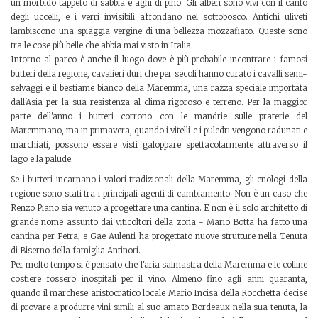
un morbido tappeto di sabbia e aghi di pino. Gli alberi sono vivi con il canto
degli uccelli, e i verri invisibili affondano nel sottobosco. Antichi uliveti
lambiscono una spiaggia vergine di una bellezza mozzafiato. Queste sono
tra le cose più belle che abbia mai visto in Italia.
Intorno al parco è anche il luogo dove è più probabile incontrare i famosi
butteri della regione, cavalieri duri che per secoli hanno curato i cavalli semi-
selvaggi e il bestiame bianco della Maremma, una razza speciale importata
dall'Asia per la sua resistenza al clima rigoroso e terreno. Per la maggior
parte dell'anno i butteri corrono con le mandrie sulle praterie del
Maremmano, ma in primavera, quando i vitelli e i puledri vengono radunati e
marchiati, possono essere visti galoppare spettacolarmente attraverso il
lago e la palude.
Se i butteri incarnano i valori tradizionali della Maremma, gli enologi della
regione sono stati tra i principali agenti di cambiamento. Non è un caso che
Renzo Piano sia venuto a progettare una cantina. E non è il solo architetto di
grande nome assunto dai viticoltori della zona - Mario Botta ha fatto una
cantina per Petra, e Gae Aulenti ha progettato nuove strutture nella Tenuta
di Biserno della famiglia Antinori.
Per molto tempo si è pensato che l'aria salmastra della Maremma e le colline
costiere fossero inospitali per il vino. Almeno fino agli anni quaranta,
quando il marchese aristocratico locale Mario Incisa della Rocchetta decise
di provare a produrre vini simili al suo amato Bordeaux nella sua tenuta, la