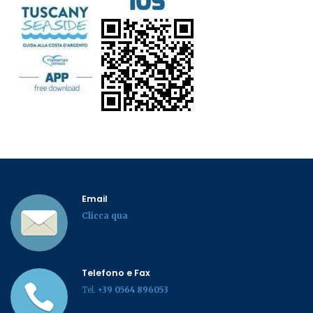
Email
Clicca qua
Telefono e Fax
Tel.
+39 0564 896053