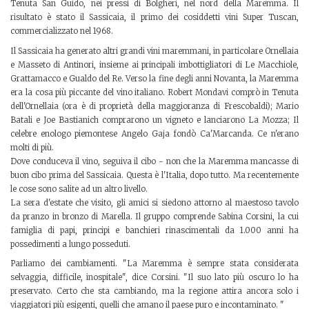
Tenuta San Guido, nei pressi di Bolgheri, nel nord della Maremma. Il
risultato è stato il Sassicaia, il primo dei cosiddetti vini Super Tuscan,
commercializzato nel 1968.
Il Sassicaia ha generato altri grandi vini maremmani, in particolare Ornellaia
e Masseto di Antinori, insieme ai principali imbottigliatori di Le Macchiole,
Grattamacco e Gualdo del Re. Verso la fine degli anni Novanta, la Maremma
era la cosa più piccante del vino italiano. Robert Mondavi comprò in Tenuta
dell'Ornellaia (ora è di proprietà della maggioranza di Frescobaldi); Mario
Batali e Joe Bastianich comprarono un vigneto e lanciarono La Mozza; Il
celebre enologo piemontese Angelo Gaja fondò Ca'Marcanda. Ce n'erano
molti di più.
Dove conduceva il vino, seguiva il cibo - non che la Maremma mancasse di
buon cibo prima del Sassicaia. Questa è l'Italia, dopo tutto. Ma recentemente
le cose sono salite ad un altro livello.
La sera d'estate che visito, gli amici si siedono attorno al maestoso tavolo
da pranzo in bronzo di Marella. Il gruppo comprende Sabina Corsini, la cui
famiglia di papi, principi e banchieri rinascimentali da 1.000 anni ha
possedimenti a lungo posseduti.
Parliamo dei cambiamenti. "La Maremma è sempre stata considerata
selvaggia, difficile, inospitale", dice Corsini. "Il suo lato più oscuro lo ha
preservato. Certo che sta cambiando, ma la regione attira ancora solo i
viaggiatori più esigenti, quelli che amano il paese puro e incontaminato. "