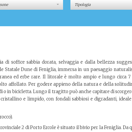
rsone
Tipologia
a di soffice sabbia dorata, selvaggia e dalla bellezza suggest
ale Statale Dune di Feniglia, immersa in un paesaggio naturalis
ranea ed erbe rare. Il litorale è molto ampio e lungo circa 7
lto affollato. Per godere appieno della natura e della solitudi
i o in bicicletta. Lungo il tragitto può anche capitare di scorger
cristallino e limpido, con fondali sabbiosi e digradanti, ideal
rocco).
vinciale 2 di Porto Ercole è situato il bivio per la Feniglia. Da q