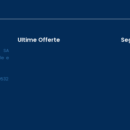
Ultime Offerte
Se
o SA
ale e
0532