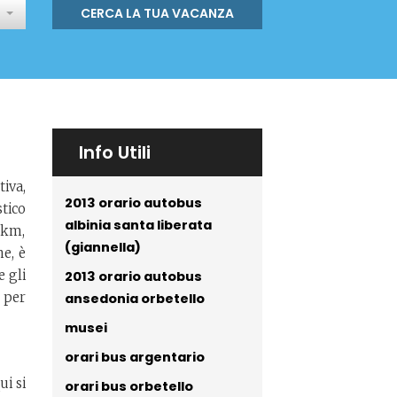
CERCA LA TUA VACANZA
Info Utili
iva,
2013 orario autobus
tico
albinia santa liberata
 km,
(giannella)
ne, è
e gli
2013 orario autobus
e per
ansedonia orbetello
musei
orari bus argentario
ui si
orari bus orbetello