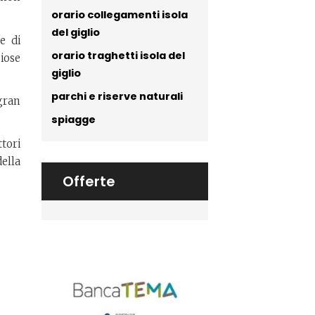
orario collegamenti isola
del giglio
e di
orario traghetti isola del
iose
giglio
parchi e riserve naturali
gran
spiagge
ttori
della
Offerte