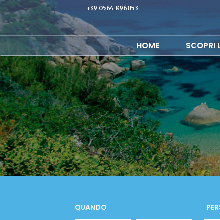
+39 0564 896053
HOME
SCOPRI 
QUANDO
PER