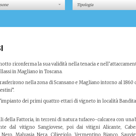
rsone
Tipologia
I
otto riconferma la sua validità nella tenacia e nell’attaccamen
llassi in Magliano in Toscana.
i trasferirono nella zona di Scansano e Magliano intorno al 1860
estini”.
’impianto dei primi quattro ettari di vigneto in località Bandita
lli della Fattoria, in terreni di natura tufaceo-calcarea con una
nte dal vitigno Sangiovese, poi dai vitigni Alicante, Cabe
 Nero, Malvasia Nera, Ciliegiolo, Vermentino Bianco, Sauvi