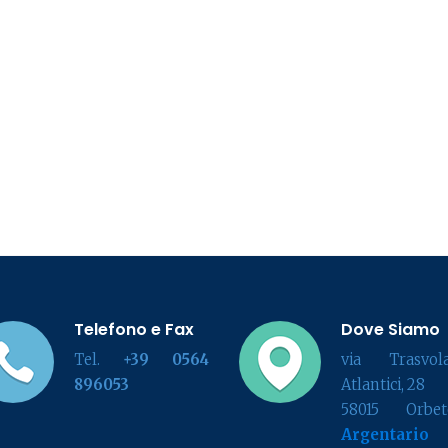
Telefono e Fax
Dove Siamo
Tel.
+39 0564
via Trasvola
896053
Atlantici, 28
58015 Orbete
Argentario