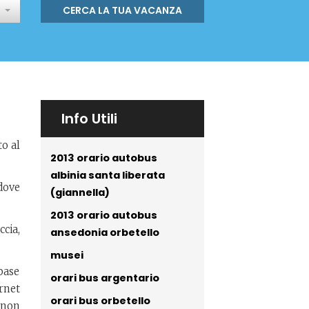
CERCA LA TUA VACANZA
Info Utili
to al
2013 orario autobus
albinia santa liberata
 dove
(giannella)
2013 orario autobus
ccia,
ansedonia orbetello
musei
 base
orari bus argentario
rnet
orari bus orbetello
gnon