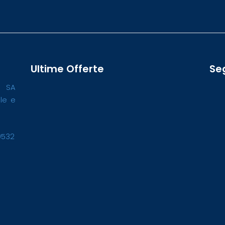
Ultime Offerte
Se
o SA
ale e
0532