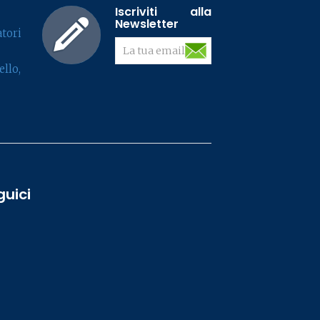
Iscriviti alla
Newsletter
tori
llo,
guici