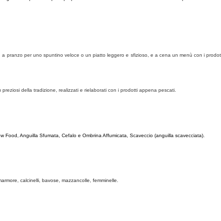
hini, a pranzo per uno spuntino veloce o un piatto leggero e sfizioso, e a cena un menù con i prodotti
 preziosi della tradizione, realizzati e rielaborati
con i prodotti appena pescati.
low Food, Anguilla Sfumata, Cefalo e Ombrina Affumicata, Scaveccio (anguilla scavecciata).
marmore, calcinelli, bavose, mazzancolle, femminelle.