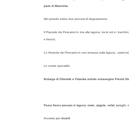
parte di Maremma.
Nel periodo estivo due percorsi di degustazione:
Il Piazzale dei Pescatori
in riva alla laguna, tra le reti e i barc
e freschi.
La Veranda dei Pescatori
in una terrazza sulla laguna, i piatti più
Le nostre specialità
Bottarga di Orbetello e Palamita sottolio extravergine Presìdi S
Pesce fresco pescato in laguna: orate, spigole, cefali,
s
araghi, 
Accesso per disabili