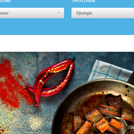
SONE
TIPOLOGIA
rsone
Tipologia