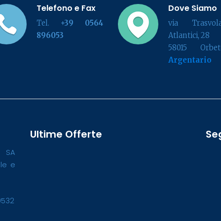
Telefono e Fax
Dove Siamo
Tel.
+39 0564
via Trasvola
896053
Atlantici, 28
58015 Orbete
Argentario
Ultime Offerte
Se
o SA
ale e
0532