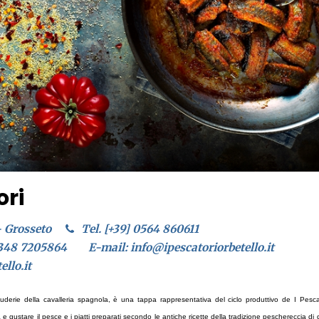
ori
- Grosseto
Tel. [+39] 0564 860611
 348 7205864
E-mail: info@ipescatoriorbetello.it
llo.it
uderie della cavalleria spagnola, è una tappa rappresentativa del ciclo produttivo de I Pescat
na e gustare il pesce e i piatti preparati secondo le antiche ricette della tradizione peschereccia di