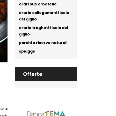
orari bus orbetello
orario collegamenti isola
del giglio
orario traghetti isola del
giglio
parchi e riserve naturali
spiagge
Offerte
ori di
 questa