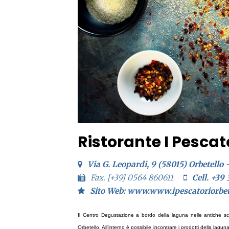
Ristorante I Pescat
Via G. Leopardi, 9 (58015) Orbetello 
Fax. [+39] 0564 860611
Cell. +39
Sito Web: www.www.ipescatoriorbete
Il Centro Degustazione
a b
ordo della laguna nelle antiche sc
Orbetello. All’interno è possibile incontrare i prodotti della lagu