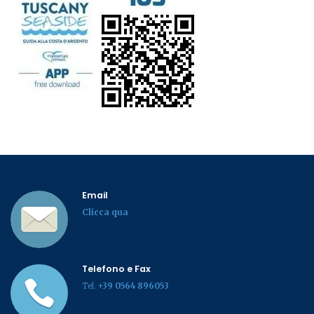
Email
Clicca qua
Telefono e Fax
Tel.
+39 0564 896053