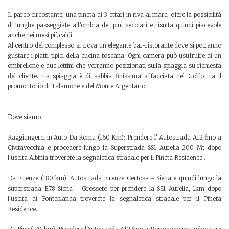
Il parco circostante, una pineta di 3 ettari in riva al mare, offre la possibilità
di lunghe passeggiate all’ombra dei pini secolari e risulta quindi piacevole
anche nei mesi piùcaldi.
Al centro del complesso si trova un elegante bar-ristorante dove si potranno
gustare i piatti tipici della cucina toscana. Ogni camera può usufruire di un
ombrellone e due lettini che verranno posizionati sulla spiaggia su richiesta
del cliente. La spiaggia è di sabbia finissima affacciata nel Golfo tra il
promontorio di Talamone e del Monte Argentario.
Dove siamo
Raggiungerci in Auto Da Roma (160 Km): Prendere l' Autostrada A12 fino a
Civitavecchia e procedere lungo la Superstrada SS1 Aurelia 200 Mt dopo
l'uscita Albinia troverete la segnaletica stradale per il Pineta Residence .
Da Firenze (180 km): Autostrada Firenze Certosa - Siena e quindi lungo la
superstrada E78 Siena - Grosseto per prendere la SS1 Aurelia, 1km dopo
l'uscita di Fonteblanda troverete la segnaletica stradale per il Pineta
Residence.