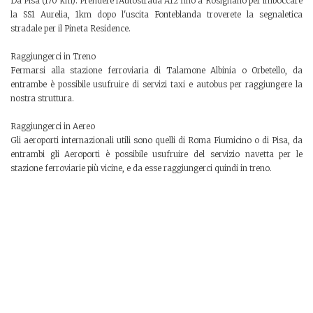
Da Pisa (170 km): Prendere l'Autostrada A12 fino a Rosignano per imboccare
la SS1 Aurelia, 1km dopo l'uscita Fonteblanda troverete la segnaletica
stradale per il Pineta Residence.
Raggiungerci in Treno
Fermarsi alla stazione ferroviaria di Talamone Albinia o Orbetello, da
entrambe è possibile usufruire di servizi taxi e autobus per raggiungere la
nostra struttura.
Raggiungerci in Aereo
Gli aeroporti internazionali utili sono quelli di Roma Fiumicino o di Pisa, da
entrambi gli Aeroporti è possibile usufruire del servizio navetta per le
stazione ferroviarie più vicine, e da esse raggiungerci quindi in treno.