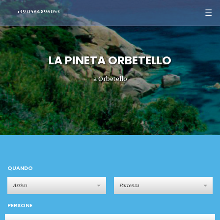
☰
+39 0564 896053
LA PINETA ORBETELLO
a Orbetello
QUANDO
PERSONE