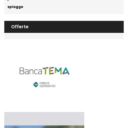
spiagge
Offerte