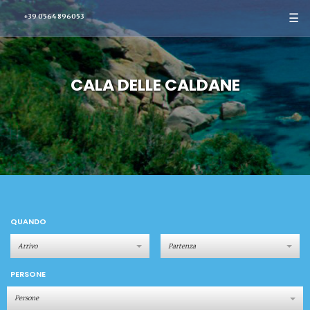
☰
+39 0564 896053
CALA DELLE CALDANE
QUANDO
PERSONE
Persone