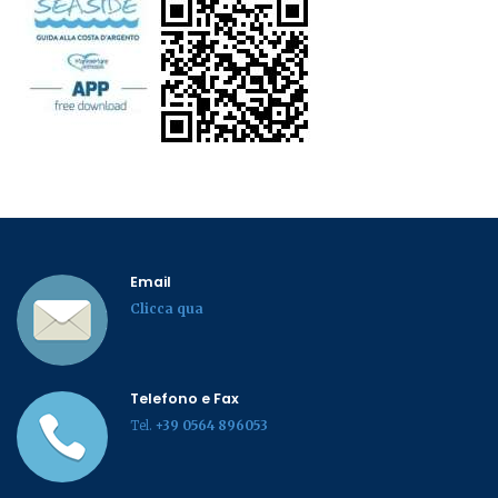
Email
Clicca qua
Telefono e Fax
Tel.
+39 0564 896053