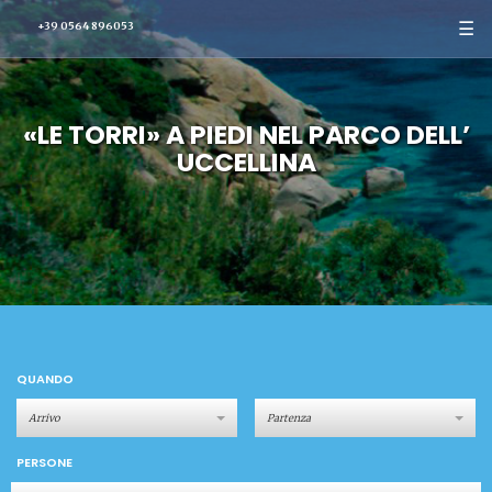
☰
+39 0564 896053
«LE TORRI» A PIEDI NEL PARCO DELL’
UCCELLINA
QUANDO
PERSONE