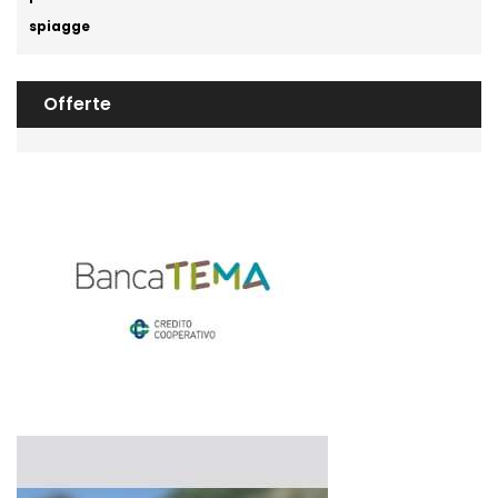
spiagge
Offerte