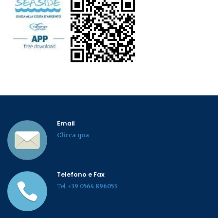
Email
Clicca qua
Telefono e Fax
Tel.
+39 0564 896053