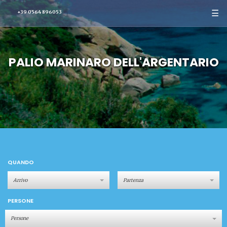
☰
+39 0564 896053
PALIO MARINARO DELL'ARGENTARIO
QUANDO
PERSONE
Persone