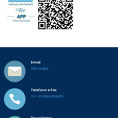
Email
Clicca qua
Telefono e Fax
Tel.
+39 0564 896053
Dove Siamo