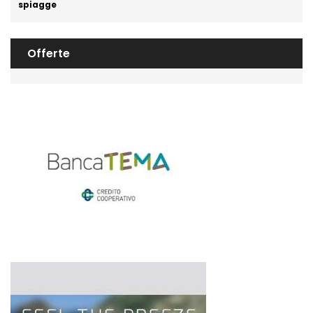
spiagge
Offerte