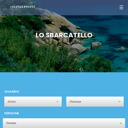
☰
+39 0564 896053
LO SBARCATELLO
QUANDO
PERSONE
Persone