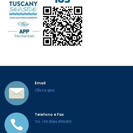
Email
Clicca qua
Telefono e Fax
Tel.
+39 0564 896053