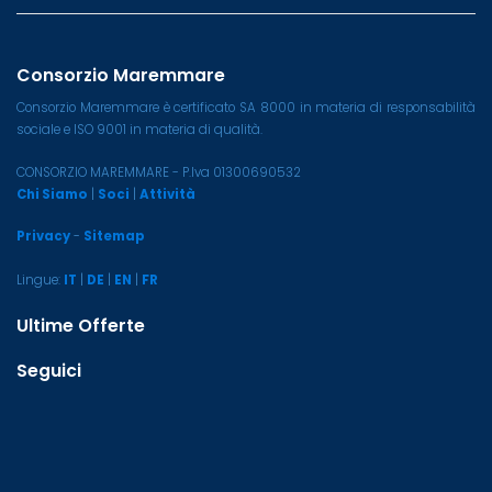
Consorzio Maremmare
Consorzio Maremmare è certificato SA 8000 in materia di responsabilità
sociale e ISO 9001 in materia di qualità.
CONSORZIO MAREMMARE - P.Iva 01300690532
Chi Siamo
|
Soci
|
Attività
Privacy
-
Sitemap
Lingue:
IT
|
DE
|
EN
|
FR
Ultime Offerte
Seguici