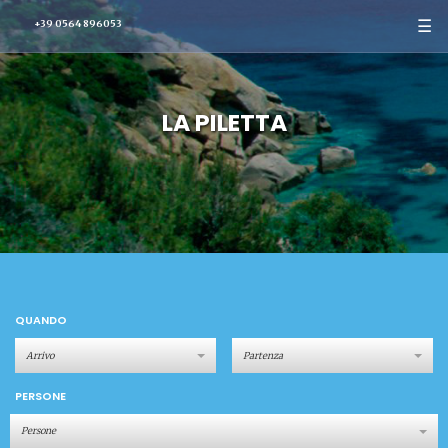
☰
+39 0564 896053
LA PILETTA
QUANDO
PERSONE
Persone