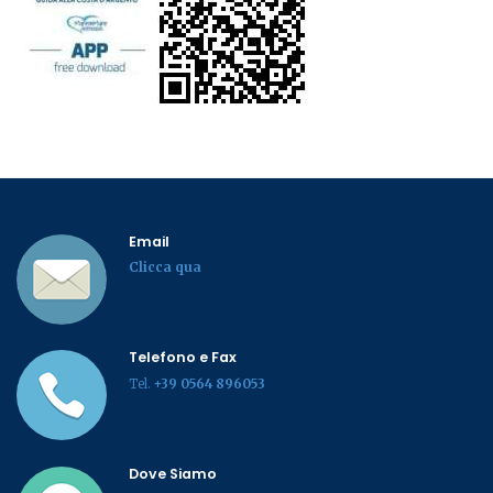
Email
Clicca qua
Telefono e Fax
Tel.
+39 0564 896053
Dove Siamo