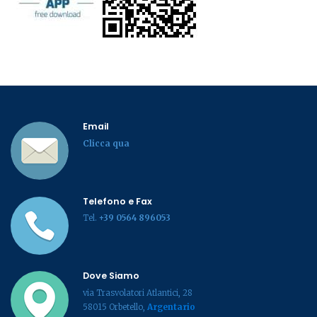
Email
Clicca qua
Telefono e Fax
Tel.
+39 0564 896053
Dove Siamo
via Trasvolatori Atlantici, 28
58015 Orbetello,
Argentario