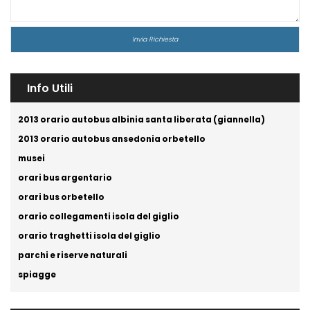
Info Utili
2013 orario autobus albinia santa liberata (giannella)
2013 orario autobus ansedonia orbetello
musei
orari bus argentario
orari bus orbetello
orario collegamenti isola del giglio
orario traghetti isola del giglio
parchi e riserve naturali
spiagge